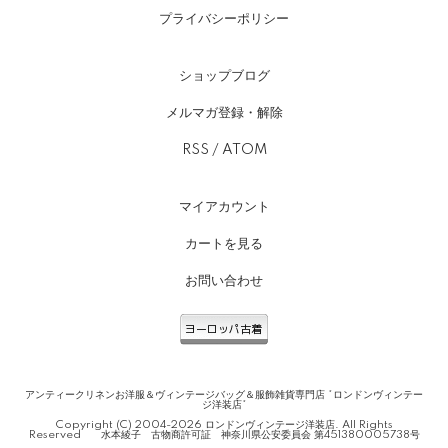
プライバシーポリシー
ショップブログ
メルマガ登録・解除
RSS
/
ATOM
マイアカウント
カートを見る
お問い合わせ
アンティークリネンお洋服＆ヴィンテージバッグ＆服飾雑貨専門店 *ロンドンヴィンテー
ジ洋装店*
Copyright (C) 2004-2026 ロンドンヴィンテージ洋装店. All Rights
Reserved 水本綾子 古物商許可証 神奈川県公安委員会 第451380005738号