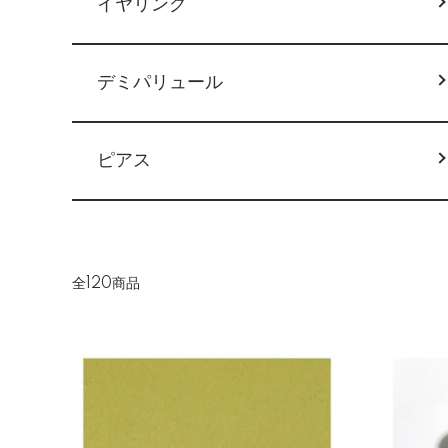
イヤリング
デミパリュール
ピアス
全120商品