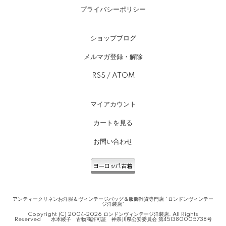
プライバシーポリシー
ショップブログ
メルマガ登録・解除
RSS
/
ATOM
マイアカウント
カートを見る
お問い合わせ
アンティークリネンお洋服＆ヴィンテージバッグ＆服飾雑貨専門店 *ロンドンヴィンテー
ジ洋装店*
Copyright (C) 2004-2026 ロンドンヴィンテージ洋装店. All Rights
Reserved 水本綾子 古物商許可証 神奈川県公安委員会 第451380005738号