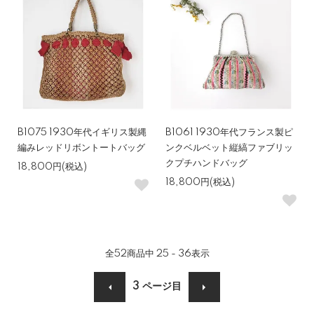
B1075 1930年代イギリス製縄
B1061 1930年代フランス製ピ
編みレッドリボントートバッグ
ンクベルベット縦縞ファブリッ
クプチハンドバッグ
18,800円(税込)
18,800円(税込)
全
52
商品中
25 - 36
表示
3
ページ目