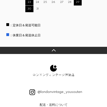
23
24
25
26
27
28
29
30
31
■
：定休日＆発送可能日
■
：休業日＆発送休止日
@londonvintage_yousouten
配送・送料について