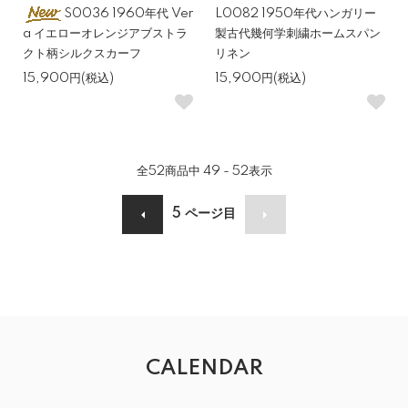
S0036 1960年代 Ver
L0082 1950年代ハンガリー
a イエローオレンジアブストラ
製古代幾何学刺繍ホームスパン
クト柄シルクスカーフ
リネン
15,900円(税込)
15,900円(税込)
全
52
商品中
49 - 52
表示
5
ページ目
CALENDAR