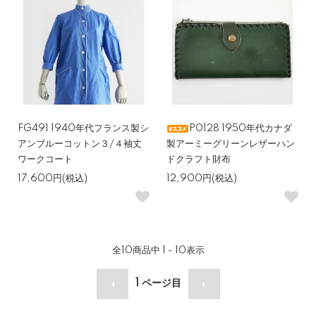
FG491 1940年代フランス製シ
P0128 1950年代カナダ
アンブルーコットン３/４袖丈
製アーミーグリーンレザーハン
ワークコート
ドクラフト財布
17,600円(税込)
12,900円(税込)
全
10
商品中
1 - 10
表示
1
ページ目