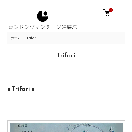
0
ホーム
Trifari
Trifari
■ Trifari ■