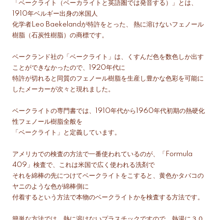
「ベークライト（ベーカライトと英語圏では発音する）」とは、
1910年ベルギー出身の米国人
化学者Leo Baekelandが特許をとった、 熱に溶けないフェノール
樹脂（石炭性樹脂）の商標です。
ベークランド社の「ベークライト」は、くすんだ色を数色しか出す
ことができなかったので、1920年代に
特許が切れると同質のフェノール樹脂を生産し豊かな色彩を可能に
したメーカーが次々と現れました。
ベークライトの専門書では、1910年代から1960年代初期の熱硬化
性フェノール樹脂全般を
「ベークライト」と定義しています。
アメリカでの検査の方法で一番使われているのが、「Formula
409」検査で、これは米国で広く使われる洗剤で
それを綿棒の先につけてベークライトをこすると、黄色かタバコの
ヤニのような色が綿棒側に
付着するという方法で本物のベークライトかを検査する方法です。
簡単な方法では、熱に溶けないプラスチックですので、熱湯に３０