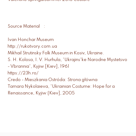
Source Material :
Ivan Honchar Museum
http://rukotvory.com.ua
Mikhail Strutinsky Folk Museum in Kosiv, Ukraine.
S. H. Kolosa, I. V. Hurhula, 'Ukrajins'ke Narodne Mystetsvo
- Vbrannia', Kyjiw [Kiev], 1961
https://23h.ro/
Credo - Mieszkania Ostróda: Strona główna
Tamara Nykolaieva, 'Ukrainian Costume: Hope for a
Renaissance, Kyjiw {Kiev], 2005