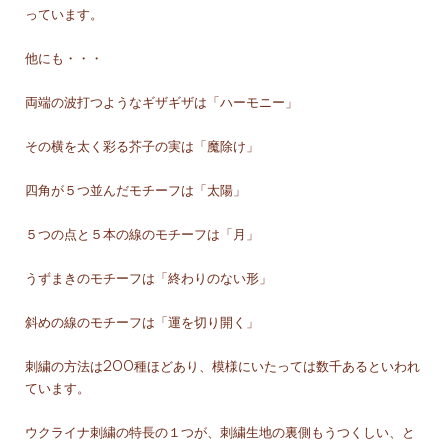
っています。
他にも・・・
両端の波打つようなギザギザは「ハーモニー」
その横を太く彩る芥子の実は「魔除け」
四角が５つ並んだモチーフは「太陽」
５つの点と５本の線のモチーフは「月」
うずまきのモチーフは「終わりのない形」
斜めの線のモチーフは「運を切り開く」
刺繍の方法は200種ほどあり、模様にいたっては数千あるといわれ
ています。
ウクライナ刺繍の特長の１つが、刺繍生地の裏側もうつくしい、と