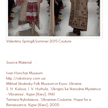
Valentino Spring&Summer 2015 Couture
Source Material :
Ivan Honchar Museum
http://rukotvory.com.ua
Mikhail Strutinsky Folk Museum in Kosiv, Ukraine.
S. H. Kolosa, I. V. Hurhula, 'Ukrajins'ke Narodne Mystetsvo
- Vbrannia', Kyjiw [Kiev], 1961
Tamara Nykolaieva, 'Ukrainian Costume: Hope for a
Renaissance, Kyjiw {Kiev], 2005