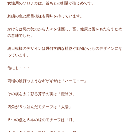
女性用のソロチカは、首もとの刺繍が控えめです。
刺繍の色と網目模様も意味を持っています。
かけらは悪の勢力から人々を保護し、富、健康と愛をもたらすため
の意味でした。
網目模様のデザインは幾何学的な植物や動物かたちのデザインにな
っています。
他にも・・・
両端の波打つようなギザギザは「ハーモニー」
その横を太く彩る芥子の実は「魔除け」
四角が５つ並んだモチーフは「太陽」
５つの点と５本の線のモチーフは「月」