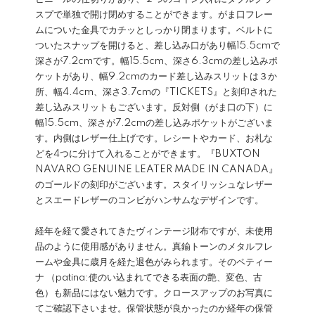
スプで単独で開け閉めすることができます。がま口フレー
ムについた金具でカチッとしっかり閉まります。ベルトに
ついたスナップを開けると、差し込み口があり幅15.5cmで
深さが7.2cmです。幅15.5cm、深さ6.3cmの差し込みポ
ケットがあり、幅9.2cmのカード差し込みスリットは３か
所、幅4.4cm、深さ3.7cmの『TICKETS』と刻印された
差し込みスリットもございます。反対側（がま口の下）に
幅15.5cm、深さが7.2cmの差し込みポケットがございま
す。内側はレザー仕上げです。レシートやカード、お札な
どを4つに分けて入れることができます。『BUXTON
NAVARO GENUINE LEATER MADE IN CANADA』
のゴールドの刻印がございます。スタイリッシュなレザー
とスエードレザーのコンビがハンサムなデザインです。
経年を経て愛されてきたヴィンテージ財布ですが、未使用
品のように使用感がありません。真鍮トーンのメタルフレ
ームや金具に歳月を経た退色がみられます。そのペティー
ナ （patina:使のい込まれてできる表面の艶、変色、古
色）も新品にはない魅力です。クロースアップのお写真に
てご確認下さいませ。保管状態が良かったのか経年の保管