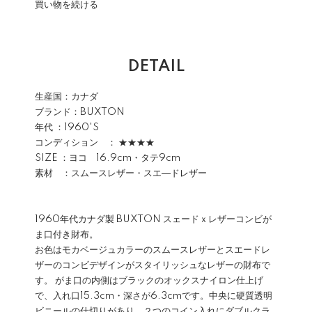
買い物を続ける
DETAIL
生産国：カナダ
ブランド：BUXTON
年代 ：1960'S
コンディション ： ★★★★
SIZE ：ヨコ 16.9cm・タテ9cm
素材 ：スムースレザー・スエ―ドレザー
1960年代カナダ製 BUXTON スェードｘレザーコンビが
ま口付き財布。
お色はモカベージュカラーのスムースレザーとスエードレ
ザーのコンビデザインがスタイリッシュなレザーの財布で
す。 がま口の内側はブラックのオックスナイロン仕上げ
で、入れ口15.3cm・深さが6.3cmです。中央に硬質透明
ビニールの仕切りがあり、２つのコイン入れにダブルクラ