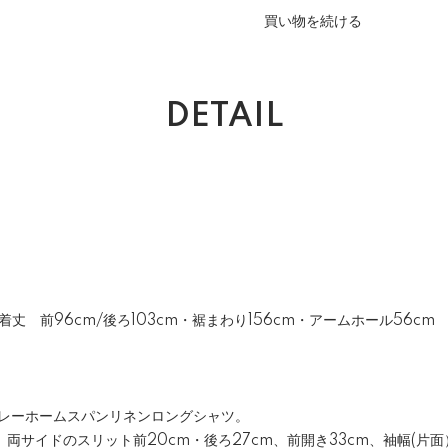
買い物を続ける
DETAIL
m・着丈 前96cm/後ろ103cm・裾まわり156cm・アームホール56cm
製グレーホームスパンリネンロングシャツ。
m、両サイドのスリット前20cm・後ろ27cm、前開き33cm、袖幅(片面）