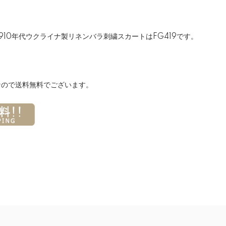
910年代ウクライナ製リネンバラ刺繍スカートは
FG419
です。
なので送料無料でございます。