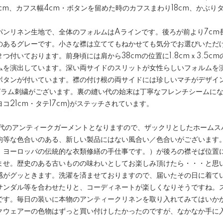
cm、カフス幅4cm・ボタンを留めた時のカフスまわり18cm、かぶり
パンリネン生地で、全体のフォルムはAラインです。後ろが前より7cm
のあるグレーです。小さな襟は立ててもねかせても気分でお選びいただ
つ付いております。前身頃には肩から38cmの位置に1.8cmｘ3.5c
ムを演出しています。深い両サイドのスリットが女性らしいフォルムを
ボタンが付いています。襟の付け根の両サイドには珍しいマチがデザイ
グラム刺繍がございます。裏の縫い代の始末は丁寧なフレンチシームに
コ21cm・タテ17cm)がステッチされています。
25年代のアンティークガーメントとなりますので、ザックリとしたホーム
均等な色合いのある、新しい製品にはない風合い／色合いがございます
ングは、ヨーロッパの伝統的な衣類修繕の手仕事です。）が後ろの襟そば位
ませ。歴史のある古いものの味わいとしてお楽しみ頂けたら・・・と思
感がグッときます。洗濯を済ませておりますので、届いたその日に着て
サンダル等を合わせたりと、コーディネートが楽しくなりそうですね。
です。毎日の装いに本物のアンティークリネンを取り入れてみてはいかが
クウェアーの色物はずっと買い付けしたかったのですが、なかなか手に