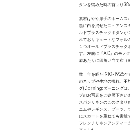
タンを留めた時の首回り38
素材はやや厚手のホームス
黒に白を混ぜたニュアンス
ルドプラスチックボタンが２
れておりキュートなフォル
１つオールドプラスチック
す。左胸に『AC』のモノ
肩あたりに四角い当て布（ヨ
数十年を経た1910-19
のネップや生地の擦れ、不
グ(Darning:ダーニ
プのお写真をご参照下さい
スパンリネンのこのクタリ
ニムやレギンス、ブーツ、
にスカートを重ねても素敵
フレンチリネンアンティー