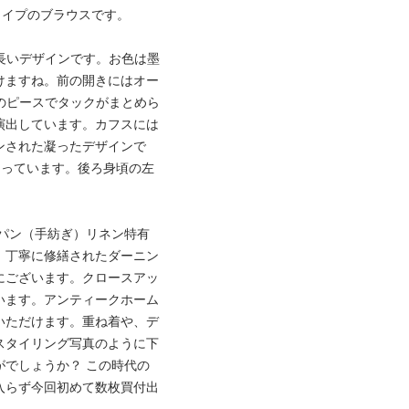
タイプのブラウスです。
長いデザインです。お色は墨
けますね。前の開きにはオー
mのピースでタックがまとめら
演出しています。カフスには
ンされた凝ったデザインで
なっています。後ろ身頃の左
スパン（手紡ぎ）リネン特有
。丁寧に修繕されたダーニン
置にございます。クロースアッ
います。アンティークホーム
いただけます。重ね着や、デ
スタイリング写真のように下
でしょうか？ この時代の
入らず今回初めて数枚買付出