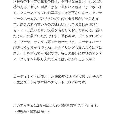
ン特有のネップや生地の擦れ、不均等な色合い、ムラ染め
感のある、新しい製品にはない風合い／色合いがございま
す。クロースアップのお写真をご参照下さいませ。アンテ
ィークホームスパンリネンのこのクタり感がグッときま
す。歴史のある古いものの味わいとしてお楽しみ頂けた
ら・・・と思います。洗濯を済ませておりますので、届い
たその日に着ていただけます。重ね着や、デニムやレギン
ス、ブーツ、サンダル等を合わせたりと、コーディネート
が楽しくなりそうですね。スタイリング写真のように下に
スカートを重ねても素敵です。毎日の装いに本物のアンテ
ィークリネンを取り入れてみてはいかがでしょうか？
コーディネイトに使用した1960年代西ドイツ製マルチカラ
ー先染ストライプ木綿のスカートは
FG428
です。
このアイテムは2万円以上なので送料無料でございます。
（沖縄県・離島は除く）