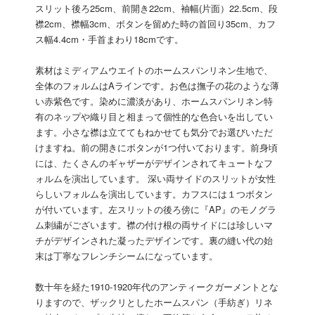
スリット後ろ25cm、前開き22cm、袖幅(片面）22.5cm、段
襟2cm、襟幅3cm、ボタンを留めた時の首回り35cm、カフ
ス幅4.4cm・手首まわり18cmです。
素材はミディアムウエイトのホームスパンリネン生地で、
全体のフォルムはAラインです。お色は撫子の花のような薄
い赤紫色です。染めに濃淡があり、ホームスパンリネン特
有のネップや織り目と相まって個性的な色合いを出してい
ます。小さな襟は立ててもねかせても気分でお選びいただ
けますね。前の開きにボタンが1つ付いております。前身頃
には、たくさんのギャザーがデザインされてキュートなフ
ォルムを演出しています。 深い両サイドのスリットが女性
らしいフォルムを演出しています。カフスには１つボタン
が付いています。左スリットの後ろ傍に『AP』のモノグラ
ム刺繍がございます。襟の付け根の両サイドには珍しいマ
チがデザインされた凝ったデザインです。裏の縫い代の始
末は丁寧なフレンチシームになっています。
数十年を経た1910-1920年代のアンティークガーメントとな
りますので、ザックリとしたホームスパン（手紡ぎ）リネ