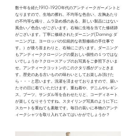
数十年を経た1910-1920年代のアンティークガーメントと
なりますので、生地の擦れ、不均等な色合い、左胸あたり
の不均等な織り、ムラ染め感のある、新しい製品にはない
風合い／色合いがございます。右袖に生地を当てた修繕跡
がございます。丁寧に修繕されたダーニング(Darning:ダ
ーニングは、ヨーロッパの伝統的な衣類修繕の手仕事で
す。）が後ろ首まわりと、右袖にございます。ダーニング
もアンティーククロージングの愛おしい個性の１つではな
いでしょうか？クロースアップのお写真をご参照下さいま
せ。アンティークコットンのこのクタリ感がグッときま
す。歴史のある古いものの味わいとしてお楽しみ頂けた
ら・・・と思います。洗濯を済ませておりますので、届い
たその日に着ていただけます。重ね着や、デニムやレギン
ス、ブーツ、サンダル等を合わせたりと、コーディネート
が楽しくなりそうですね。スタイリング写真のように下に
スカートを重ねても素敵です。毎日の装いに本物のアンテ
ィークシャツを取り入れてみてはいかがでしょうか？