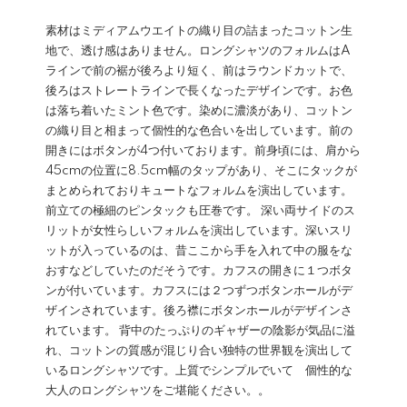
素材はミディアムウエイトの織り目の詰まったコットン生
地で、透け感はありません。ロングシャツのフォルムはA
ラインで前の裾が後ろより短く、前はラウンドカットで、
後ろはストレートラインで長くなったデザインです。お色
は落ち着いたミント色です。染めに濃淡があり、コットン
の織り目と相まって個性的な色合いを出しています。前の
開きにはボタンが4つ付いております。前身頃には、肩から
45cmの位置に8.5cm幅のタップがあり、そこにタックが
まとめられておりキュートなフォルムを演出しています。
前立ての極細のピンタックも圧巻です。 深い両サイドのス
リットが女性らしいフォルムを演出しています。深いスリ
ットが入っているのは、昔ここから手を入れて中の服をな
おすなどしていたのだそうです。カフスの開きに１つボタ
ンが付いています。カフスには２つずつボタンホールがデ
ザインされています。後ろ襟にボタンホールがデザインさ
れています。 背中のたっぷりのギャザーの陰影が気品に溢
れ、コットンの質感が混じり合い独特の世界観を演出して
いるロングシャツです。上質でシンプルでいて 個性的な
大人のロングシャツをご堪能ください。。