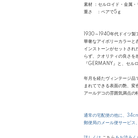
素材 ：セルロイド・金属・
重さ ：ペアで5ｇ
1930～1940年代ドイ
華奢なアイボリーカラーと
インストーンがセットされ
らず、クオリティの良さを
『GERMANY』と、セル
年月を経たヴィンテージ品で
まれてできる表面の艶、変
アールデコの雰囲気満点の
通常の宅配便の他に、34cm
郵便局のメール便サービス
詳しくは
こちら
をお読みく