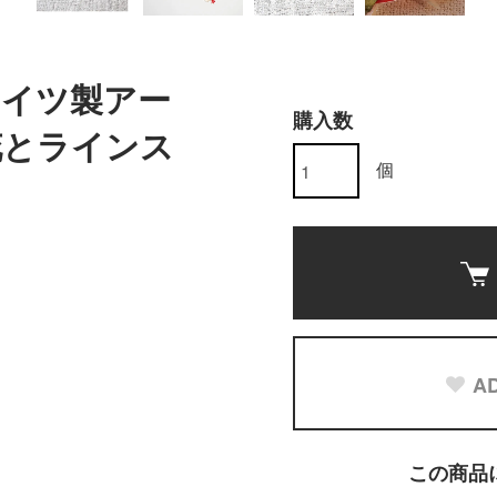
代ドイツ製アー
購入数
花とラインス
個
AD
この商品