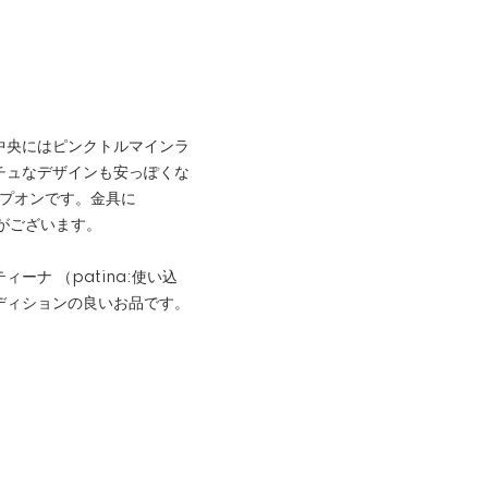
中央にはピンクトルマインラ
チュなデザインも安っぽくな
ップオンです。金具に
印がございます。
ナ （patina:使い込
ディションの良いお品です。