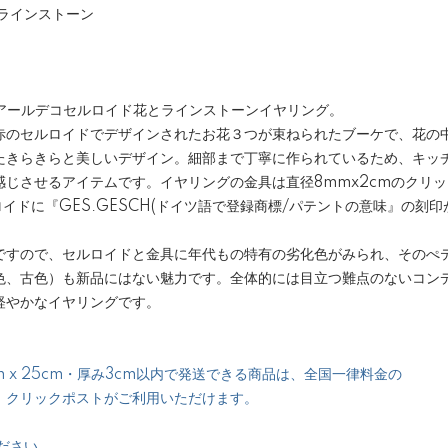
ラインストーン
ツ製アールデコセルロイド花とラインストーンイヤリング。
赤のセルロイドでデザインされたお花３つが束ねられたブーケで、花の
たきらきらと美しいデザイン。細部まで丁寧に作られているため、キッ
感じさせるアイテムです。イヤリングの金具は直径8mmx2cmのクリ
ロイドに『GES.GESCH(ドイツ語で登録商標/パテントの意味』の刻
すので、セルロイドと金具に年代もの特有の劣化色がみられ、そのぺティー
色、古色）も新品にはない魅力です。全体的には目立つ難点のないコン
軽やかなイヤリングです。
 x 25cm・厚み3cm以内で発送できる商品は、全国一律料金の
、クリックポストがご利用いただけます。
ださい。