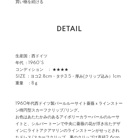
買い物を続ける
DETAIL
生産国：西ドイツ
年代 ：1960'S
コンディション ： ★★★★
SIZE ：ヨコ2.8cm・タテ3.5・厚み(クリップ込み）1cm
重量 ：8ｇ
1960年代西ドイツ製パールルーサイト薔薇ｘラインストー
ン楕円型スカーフクリップ/リング。
お色はあたたかみのあるアイボリーカラーパールのルーサ
イトと、シルバー トーンで中央に薔薇の花が浮き出たデザ
インにライトアクアマリンのラインストーンがせっとされ
たドレス/スカーフクリップ。裏のクリップは直径2.6cm