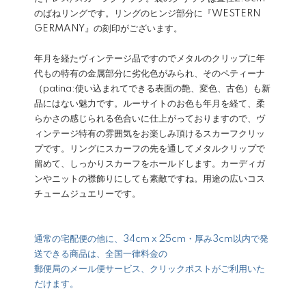
のばねリングです。リングのヒンジ部分に『WESTERN
GERMANY』の刻印がございます。
年月を経たヴィンテージ品ですのでメタルのクリップに年
代もの特有の金属部分に劣化色がみられ、そのペティーナ
（patina:使い込まれてできる表面の艶、変色、古色）も新
品にはない魅力です。ルーサイトのお色も年月を経て、柔
らかさの感じられる色合いに仕上がっておりますので、ヴ
ィンテージ特有の雰囲気をお楽しみ頂けるスカーフクリッ
プです。リングにスカーフの先を通してメタルクリップで
留めて、しっかりスカーフをホールドします。カーディガ
ンやニットの襟飾りにしても素敵ですね。用途の広いコス
チュームジュエリーです。
通常の宅配便の他に、34cm x 25cm・厚み3cm以内で発
送できる商品は、全国一律料金の
郵便局のメール便サービス、クリックポストがご利用いた
だけます。