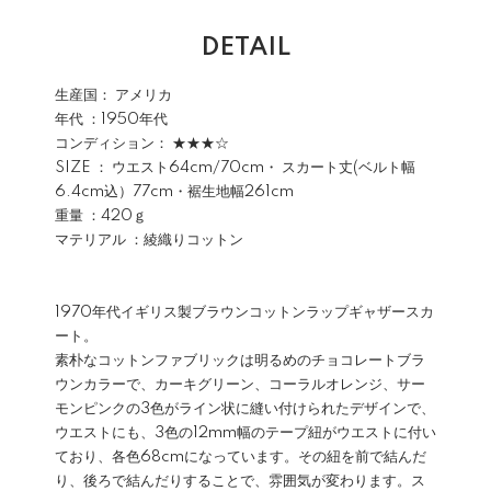
DETAIL
生産国： アメリカ
年代 ：1950年代
コンディション： ★★★☆
SIZE ： ウエスト64cm/70cm・ スカート丈(ベルト幅
6.4cm込）77cm・裾生地幅261cm
重量 ：420ｇ
マテリアル ：綾織りコットン
1970年代イギリス製ブラウンコットンラップギャザースカ
ート。
素朴なコットンファブリックは明るめのチョコレートブラ
ウンカラーで、カーキグリーン、コーラルオレンジ、サー
モンピンクの3色がライン状に縫い付けられたデザインで、
ウエストにも、3色の12mm幅のテープ紐がウエストに付い
ており、各色68cmになっています。その紐を前で結んだ
り、後ろで結んだりすることで、雰囲気が変わります。ス