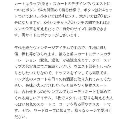
カートはラップ(巻き）スカートのデザインで､ウエストに
ついたボタンで4カ所留めて着る仕様で、ボタンは計4セッ
トついており、小さい方は64センチ、大きい方は70セン
チになりますが、64センチから70センチの間であればボ
タンの位置を変えるだけでご自分のサイズに調節できま
す。両サイドにポケットがございます。
年代を経たヴィンテージアイテムですので、生地に織り
傷、擦れ等がみられます。後ろと前スカートにディスカラ
ーレーション（変色、退色）が確認出来ます。クロースア
ップのお写真にてご確認ください。ウエスト部分もしっか
りとしたつくりなので、トップスをインしても素敵です。
ロング丈のスカートを日々のお洒落に取り入れてみてくだ
さい。色味が大人だけれどパッと目をひく柄物スカート
は、合わせるものがシンプルでもコーディネートを決めて
くれる嬉しいアイテム。 1枚でスタイルに彩りを与える大人
っぽいお色のスカートは、コーデを彩る華やぎスカートで
す。 ぜひ、ワードローブに加えて、様々なシーンで愛用く
ださい。