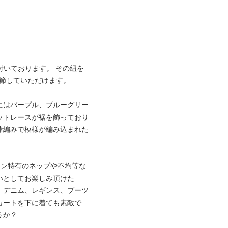
つ付いております。 その紐を
調節していただけます。
にはパープル、ブルーグリー
ットレースが裾を飾っており
棒編みで模様が編み込まれた
ネン特有のネップや不均等な
いとしてお楽しみ頂けた
、デニム、レギンス、ブーツ
カートを下に着ても素敵で
うか？