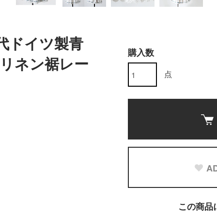
0年代ドイツ製青
購入数
リネン裾レー
点
AD
この商品