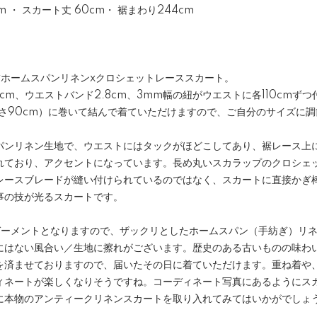
m ・ スカート丈 60cm・ 裾まわり244cm
繍ホームスパンリネンxクロシェットレーススカート。
6cm、ウエストバンド2.8cm、3mm幅の紐がウエストに各110cmず
長さ90cm）に巻いて結んで着ていただけますので、ご自分のサイズに
パンリネン生地で、ウエストにはタックがほどこしてあり、裾レース上
れており、アクセントになっています。長め丸いスカラップのクロシェ
レースブレードが縫い付けられているのではなく、スカートに直接かぎ
事の技が光るスカートです。
クガーメントとなりますので、ザックリとしたホームスパン（手紡ぎ）リ
にはない風合い／生地に擦れがございます。歴史のある古いものの味わ
を済ませておりますので、届いたその日に着ていただけます。重ね着や
ィネートが楽しくなりそうですね。コーディネート写真にあるようにス
に本物のアンティークリネンスカートを取り入れてみてはいかがでしょ