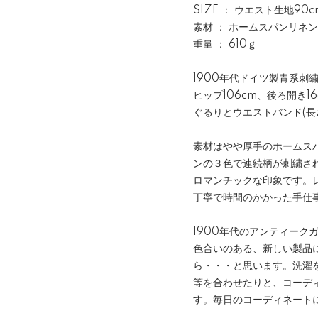
SIZE ： ウエスト生地90c
素材 ： ホームスパンリネン
重量 ： 610ｇ
1900年代ドイツ製青系刺
ヒップ106cm、後ろ開き1
ぐるりとウエストバンド(
素材はやや厚手のホームス
ンの３色で連続柄が刺繍さ
ロマンチックな印象です。
丁寧で時間のかかった手仕
1900年代のアンティー
色合いのある、新しい製品
ら・・・と思います。洗濯
等を合わせたりと、コーデ
す。毎日のコーディネート