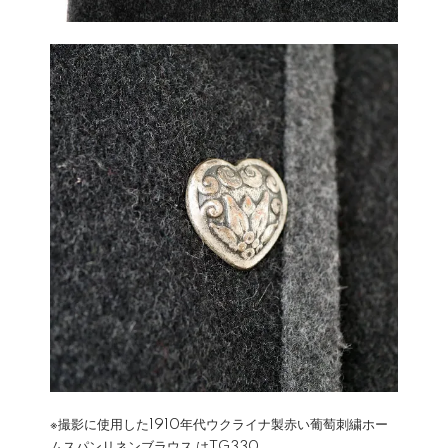
※撮影に使用した1910年代ウクライナ製赤い葡萄刺繍ホー
ムスパンリネンブラウス は
TG330
、