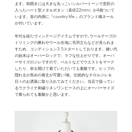
ます。前開きには大きな丸っこいシルバートーンで意匠の
入ったハート型メタルボタン（直径22mm）が4個ついて
います。首の内側に『country life 』のブランド織ネール
が付いています。
年代を経たヴィンテージアイテムですので､ウールテープの
トリミングの擦れやウール生地に毛羽立ちなどが見られま
すため、コンディション3.5スタートしております。縫い代
の始末はオーバーロックで、ラフな仕上がりです。オーバ
ーサイズのジレですので、ベルトなどでウエストをマーク
したり、前を開けて着ていただいても素敵です。ヒップの
隠れるが長めの着丈が可愛い1枚。伝統的なチロルジレを
日々のお洒落に取り入れてみてください。当店で扱ってい
るウクライナ刺繍リネンワンピースの上にオーバーサイズ
で着られても素敵かと思います。