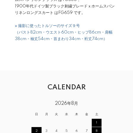
1900年代ドイツ製ブラック刺繍ブレードｘホームスパン
リネンロングスカート は
FG659
です。
※ 撮影に使ったトルソーのサイズ９号
（バスト82cm・ウエスト60cm・ヒップ86cm・肩幅
38cm・袖丈54cm・首まわり34cm・裄丈74cm）
CALENDAR
2026年8月
日
月
火
水
木
金
土
1
2
3
4
5
6
7
8