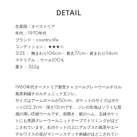
DETAIL
生産国：オーストリア
年代 ：1970年代
ブランド ：country life
コンディション： ★★★☆
SIZE ： 胸まわり106cm・ 着丈77cm・裾まわり114cm
マテリアル ：ウール100％
重さ： 322g
1960年代オーストリア製杢チャコールグレーウールチロル
風景刺繍チロルチュニック丈ジレ。
サイズはアームホールが50cm、ポケットのサイズはポケ
ット口12.2cm・深さ13cmです。 ジレの生地はソフトな質
感の薄い圧縮ウールです。前開き、裾のへム、玉縁ポケッ
トにも杢調グレーウールニットテープでトリミングがほど
こされています。右ポケットの上にアルプスの風景やエー
デルワイスの花がマシーンステッチ刺繍がほどこされてい