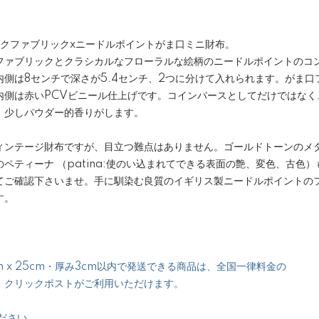
ックファブリックxニードルポイントがま口ミニ財布。
ファブリックとクラシカルなフローラルな絵柄のニードルポイントのコ
内側は8センチで深さが5.4センチ、2つに分けて入れられます。がま口
内側は赤いPCVビニール仕上げです。コインパースとしてだけではなく
。少しパウダー的香りがします。
ィンテージ財布ですが、目立つ難点はありません。ゴールドトーンのメ
ペティーナ （patina:使のい込まれてできる表面の艶、変色、古色
てご確認下さいませ。手に馴染む良質のイギリス製ニードルポイントの
す。
 x 25cm・厚み3cm以内で発送できる商品は、全国一律料金の
、クリックポストがご利用いただけます。
ださい。