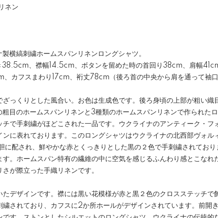
リネン
ライナ製横縞刺繍ホームスパンリネンロングシャツ。
38.5cm、襟幅14.5cm、ボタンを留めた時の首回り38cm、肩幅41c
7cm、カフスまわり17cm、裄丈78cm（後ろ首の中央から肩を通って袖
でざっくりとした風合い。お色は生成色です。後ろ身頃の上部が粗い織
色の粗目のホームスパンリネンと3種類のホームスパンリネンで作られた
ッチで手刺繍がほどこされた一品です。ウクライナのアンティーク・フ
インに表れております。このロングシャツはウクライナの北西部ヴォル
大胆に配され、鮮やかな赤とくっきりとした黒の２色で手刺繍されており
ます。ホームスパン特有の繊維の中に空気を感じるふんわり感とこなれ
リさが際立った手織リネンです。
いたデザインです。襟には黒い花模様が赤と黒２色のクロスステッチで
刺繍されており、カフスに2か所ホールがデザインされています。前開
ンです。ストンとしたシルエットのロングシャツ。ウクライナの伝統的