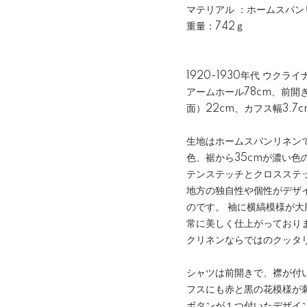
マテリアル ：ホームスパン
重量：742ｇ
1920-1930年代 ウク
アームホール78cm、前開き
面）22cm、カフス幅3.
生地はホームスパンリネン
色、裾から35cmが濃い
テンステッチとクロスステ
地方の独自性や個性がデザ
のです。 袖に横縞模様が
常に美しく仕上がっており
クリネンならではのクッタ
シャツは前開きで、襟が付
フスにも赤と黒の花模様が
ボタンが１つ付いたデザイ