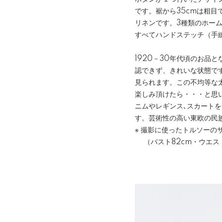
です。裾から35cmは粗
リネンです。3種類のホー
すべてハンドステッチ（手
1920－30年代頃のお品
認できず、きれいな状態で
見られます。この不均等な
楽しみ頂けたら・・・と思
ニムやレギンス､スカート
す。芸術性の高い東欧の民
※ 撮影に使ったトルソーの
（バスト82cm・ウエスト6