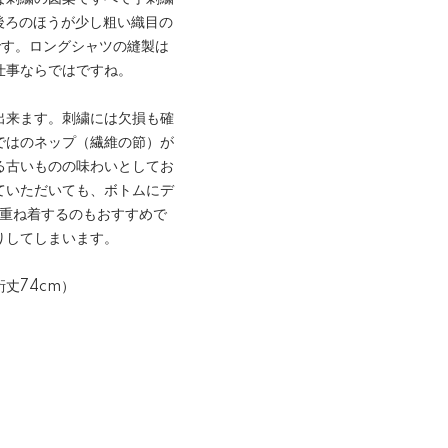
後ろのほうが少し粗い織目の
です。ロングシャツの縫製は
仕事ならではですね。
出来ます。刺繍には欠損も確
ではのネップ（繊維の節）が
る古いものの味わいとしてお
ていただいても、ボトムにデ
を重ね着するのもおすすめで
りしてしまいます。
裄丈74cm）