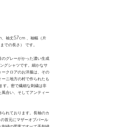
m、袖丈57cm 、袖幅（片
口までの長さ） です。
目のグレーがかった濃い生成
ロングシャツです。細かなサ
ォークロアのお洋服は、その
ィーニ地方の村で作られたも
ます。密で繊細な刺繍は非
た風合い、そしてアンティー
飾られております。長袖のカ
きの首元にマザーオブパール
な刺繍の図案ですべて手刺繍