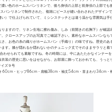
目で濃い色のホームスパンリネンで、後ろ身頃の上部と前身頃の上部でも
ムスパンリネンで制作された、複雑にピースが縫い合わされたデザイン
縫い）で仕上げられていて、ミシンステッチとは違う温かな雰囲気は手
となりますので、リネン生地に擦れ傷み、しみ（前開きの右胸下）が確認
す。クロースアップのお写真でご確認下さい。素朴なホームスパンなら
太さ、お色の糸の織りがホームスパン（手織り）の味ですね。歴史のあ
います。膝が隠れるか隠れないかのチュニック丈でそのままサラリと着
を合わせられても素敵ですね。冬の時期には、中にあたたかなインナー
族衣装の歴史に思いをはせながら、お部屋に飾っておかれても、うっと
サイズ９号
0cm・ヒップ86cm・肩幅38cm・袖丈54cm・首まわり34cm・