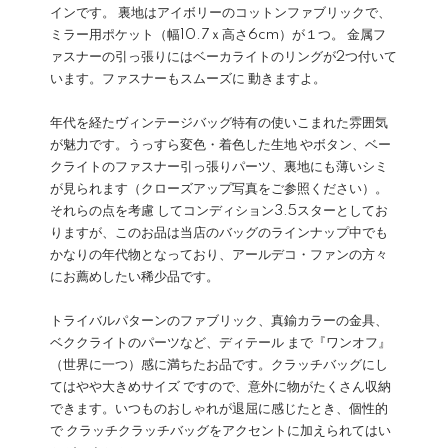
インです。 裏地はアイボリーのコットンファブリックで、
ミラー用ポケット（幅10.7ｘ高さ6cm）が１つ。 金属フ
ァスナーの引っ張りにはベーカライトのリングが2つ付いて
います。ファスナーもスムーズに 動きますよ。
年代を経たヴィンテージバッグ特有の使いこまれた雰囲気
が魅力です。うっすら変色・着色した生地 やボタン、ベー
クライトのファスナー引っ張りパーツ、裏地にも薄いシミ
が見られます（クローズアップ写真をご参照ください）。
それらの点を考慮 してコンディション3.5スターとしてお
りますが、このお品は当店のバッグのラインナップ中でも
かなりの年代物となっており、アールデコ・ファンの方々
にお薦めしたい稀少品です。
トライバルパターンのファブリック、真鍮カラーの金具、
ベククライトのパーツなど、ディテール まで『ワンオフ』
（世界に一つ）感に満ちたお品です。クラッチバッグにし
てはやや大きめサイズ ですので、意外に物がたくさん収納
できます。いつものおしゃれが退屈に感じたとき、個性的
で クラッチクラッチバッグをアクセントに加えられてはい