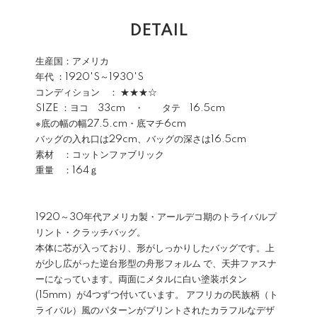
DETAIL
生産国：アメリカ
年代 ：1920'S～1930'S
コンディション ： ★★★☆
SIZE ：ヨコ 33cm ・ タテ 16.5cm
※底の幅の幅27.5.cm・底マチ6cm
バッグの入れ口は29cm、バッグの深さは16.5cm
素材 ：コットンファブリック
重量 ：164ｇ
1920～30年代アメリカ製・アールデコ期のトライバルプ
リント・クラッチバッグ。
本体に芯が入っており、形がしっかりしたバッグです。上
が少し広がった逆台形型の舟形フォルム で、天井ファスナ
ーになっています。両面にメタルに白い塗装ボタン
(15mm）が4つずつ付いています。 アフリカの民族柄（ト
ライバル）風のパターンがプリントされたカラフルなデザ