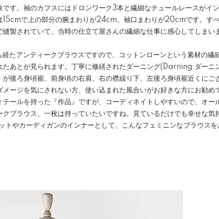
象です。袖のカフスにはドロンワーク3本と繊細なチュールレースがイ
15cmで上の部分の腕まわりが24cm、袖口まわりが20cmです。す
で縫製されていて、当時の仕立て屋さんの繊細な仕事に感心してしまい
上も経たアンティークブラウスですので、コットンローンという素材の繊
たあとが見られます。丁寧に修繕されたダーニング(Darning:ダー
）が後ろ身頃裾、前身頃の右肩、右の襟繰り下、左後ろ身頃裾近くにご
ダメージを気にされない方、使い込まれた風合いがお好きな方にお勧め
ィテールを持った『作品』ですが、コーディネイトしやすいので、オー
ークブラウス、一枚は持っていたいですね。見ているだけでも幸せな気
ケットやカーディガンのインナーとして、こんなフェミニンなブラウスを