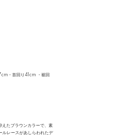
7cm・首回り41cm ・裾回
抑えたブラウンカラーで、素
ールレースがあしらわれたデ