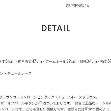
買い物を続ける
DETAIL
前着丈51cm・後ろ着丈47cm・アームホール39cm・肩幅34cm・袖丈5
ーン x チュールレース
製ブラウンコットンローンピンタックｘチュールレースブラウス。
マザーオブパールボタンが12個ついております。 お色は上品なトーンを
トンローンです。とても優しい肌触りです。襟繰りには10mm幅のチュ