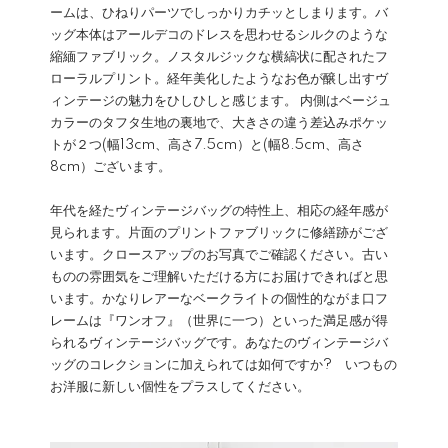
ームは、ひねりパーツでしっかりカチッとしまります。バ
ッグ本体はアールデコのドレスを思わせるシルクのような
縮緬ファブリック。ノスタルジックな横縞状に配されたフ
ローラルプリント。経年美化したようなお色が醸し出すヴ
ィンテージの魅力をひしひしと感じます。 内側はベージュ
カラーのタフタ生地の裏地で、大きさの違う差込みポケッ
トが２つ(幅13cm、高さ7.5cm）と(幅8.5cm、高さ
8cm）ございます。
年代を経たヴィンテージバッグの特性上、相応の経年感が
見られます。片面のプリントファブリックに修繕跡がござ
います。クロースアップのお写真でご確認ください。古い
ものの雰囲気をご理解いただける方にお届けできればと思
います。かなりレアーなベークライトの個性的ながま口フ
レームは『ワンオフ』（世界に一つ）といった満足感が得
られるヴィンテージバッグです。あなたのヴィンテージバ
ッグのコレクションに加えられては如何ですか? いつもの
お洋服に新しい個性をプラスしてください。