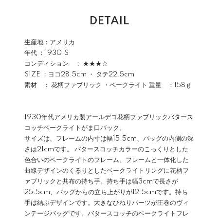
DETAIL
生産地：アメリカ
年代 ：1930'S
コンディション ： ★★★☆
SIZE ：ヨコ28.5cm ・ タテ22.5cm
素材 ： 花柄ファブリック ・ベークライト 重量 ：158ｇ
1930年代アメリカ製アールデコ花柄ファブリックバタース
コッチベークライトがま口バック。
サイズは、フレームの内寸は幅15.5cm、バッグの内側の深
さは21cmです。 バタースコッチカラーのこっくりとした
色合いのベークライトのフレーム、フレームと一体化した
曲線デザインのくるりとしたベークライトリングに花柄フ
ァブリックと共布の持ち手。持ち手は幅3cmで長さが
25.5cm、バッグからの立ち上がりが12.5cmです。持ち
手は結ぶデザインです。大きなひねりパーツが圧巻のヴィ
ンテージバッグです。バタースコッチのベークライトフレ