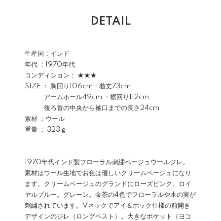
DETAIL
生産国：インド
年代 ：1970年代
コンディション： ★★★
SIZE ： 胸回り106cm・着丈73cm
アームホール49cm ・裾回り112cm
後ろ首の中央から袖口までの長さ24cm
素材 ：ウール
重量 ： 323ｇ
1970年代インド製フローラル刺繍ベージュウールジレ。
素材はウール生地でお色は優しいクリームベージュになり
ます。クリームベージュのグランドにローズピンク、ロイ
ヤルブルー。グレーン。金茶の4色でフローラルや木の実が
刺繍されています。Vネックでアイ＆ホック仕様の前開き
デザインのジレ（ロングベスト）。大きなポケット（ヨコ