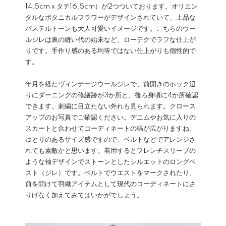
14.5cmｘタテ16.5cm）が2つついております。オリエン
タルなボタニカルフラワーがデザインされていて、上品な
パステルトーンも大人可愛いイメージです。こちらのウー
ルジレは裏の縫い代の始末など、ローテクでラフな仕上が
りです。手作り感のある均等ではない仕上がりも個性的で
す。
年月を経たヴィンテージウールジレで、前開きのホック辺
りにダーニングの修繕跡が3か所と、後ろ身頃に4か所確認
できます。刺繍に目立たない外れも見られます。クロース
アップのお写真でご確認ください。デニムやお気に入りの
スカートと合わせてコーディネートの幅が広がりますね。
ゆとりのあるサイズ感ですので、ベルトなどでアレンジさ
れても素敵かと思います。着用するとフレンチスリーブの
ような袖デザインでストーンとしたシルエットのロングベ
スト（ジレ）です。ベルトでウエストをマークされたり、
前を開けて羽織アイテムとして現代のコーディネートにさ
りげなく加えてみてはいかがでしょう。