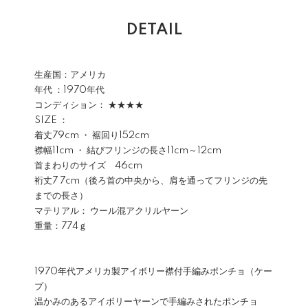
DETAIL
生産国：アメリカ
年代 ：1970年代
コンディション： ★★★★
SIZE ：
着丈79cm ・ 裾回り152cm
襟幅11cm ・ 結びフリンジの長さ11cm～12cm
首まわりのサイズ 46cm
裄丈7 7cm（後ろ首の中央から、肩を通ってフリンジの先
までの長さ）
マテリアル： ウール混アクリルヤーン
重量：774ｇ
1970年代アメリカ製アイボリー襟付手編みポンチョ（ケー
プ）
温かみのあるアイボリーヤーンで手編みされたポンチョ