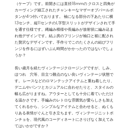
（ケープ）です。前開きには直径18mmの クロスと四角が
カーヴィング細工されたチャンキーなマザーオブパールボ
タンが4つ付いております。 袖になる部分の下あたりに横
13センチ、縦11センチのL字型スリットがデザインされて手
を通す仕様です。縄編み模様や長編みが放射状に編み込ま
れ他デザインです。結ぶ房のフリンジが袖口と裾に配され
た贅沢なデザインです。手作りでこのたくさんの結びフリ
ンジを作るにはずいぶん時間がかかったのではないでしょ
うか？
長い歳月を経たヴィンテージクロージングですが、しみ、
ほつれ 穴等、目立つ難点のない良いヴィンテージ状態で
す。 レースなどのロマンテックアイテムと重ね着したり、
デニムやパンツとカジュアルに合わせたりと、スタイルの
幅も広がりますね。アウターとしても十分に着ていただけ
る温かさです。手編みのレトロな雰囲気が愛らしさも加え
てくれるから、シンプルなアイテムと合わせると、ぬくも
りある表情がぐんと引き立ちます。ヴィンテージニットポ
ンチョを、現代風のコーディネートにさりげなく加えてみ
てはいかがですか？