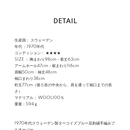
DETAIL
生産国： スウェーデン
年代 ：1970年代
コンディション： ★★★★
SIZE ： 胸まわり98cm・着丈63cm
アームホール47cm・裾まわり116cm
肩幅50cm・袖丈48cm
袖口まわり38cm
裄丈77cm（後ろ首の中央から、肩を通って袖口までの長
さ）
マテリアル： WOOL100％
重量：594ｇ
1970年代スウェーデン製ターコイズブルー花刺繍手編みプ
ルオーバー。