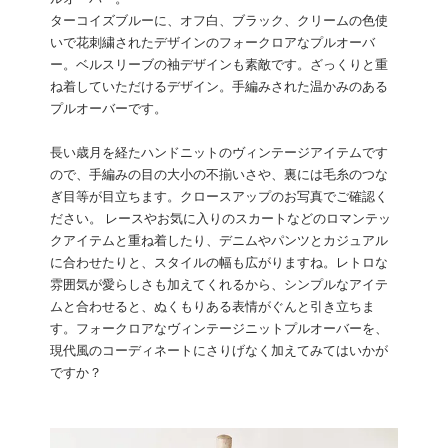
ターコイズブルーに、オフ白、ブラック、クリームの色使
いで花刺繍されたデザインのフォークロアなプルオーバ
ー。ベルスリーブの袖デザインも素敵です。ざっくりと重
ね着していただけるデザイン。手編みされた温かみのある
プルオーバーです。
長い歳月を経たハンドニットのヴィンテージアイテムです
ので、手編みの目の大小の不揃いさや、裏には毛糸のつな
ぎ目等が目立ちます。クロースアップのお写真でご確認く
ださい。 レースやお気に入りのスカートなどのロマンテッ
クアイテムと重ね着したり、デニムやパンツとカジュアル
に合わせたりと、スタイルの幅も広がりますね。レトロな
雰囲気が愛らしさも加えてくれるから、シンプルなアイテ
ムと合わせると、ぬくもりある表情がぐんと引き立ちま
す。フォークロアなヴィンテージニットプルオーバーを、
現代風のコーディネートにさりげなく加えてみてはいかが
ですか？