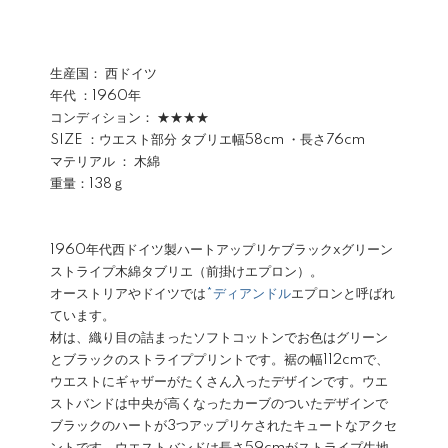
生産国： 西ドイツ
年代 ：1960年
コンディション： ★★★★
SIZE ：ウエスト部分 タブリエ幅58cm ・長さ76cm
マテリアル ： 木綿
重量：138ｇ
1960年代西ドイツ製ハートアップリケブラックxグリーン
ストライプ木綿タブリエ（前掛けエプロン）。
オーストリアやドイツでは
*ディアンドル
エプロンと呼ばれ
ています。
材は、織り目の詰まったソフトコットンでお色はグリーン
とブラックのストライププリントです。裾の幅112cmで、
ウエストにギャザーがたくさん入ったデザインです。ウエ
ストバンドは中央が高くなったカーブのついたデザインで
ブラックのハートが3つアップリケされたキュートなアクセ