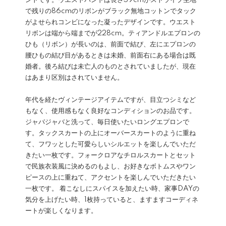
ントです。ウエストバンドは長さ59cmがストライプ生地
で残りの86cmのリボンがブラック無地コットンでタック
がよせられコンビになった凝ったデザインです。ウエスト
リボンは端から端までが228cm。ティアンドルエプロンの
ひも（リボン）が長いのは、前面で結び、左にエプロンの
腰ひもの結び目があるときは未婚、前面右にある場合は既
婚者。後ろ結びは未亡人のものとされていましたが、現在
はあまり区別はされていません。
年代を経たヴィンテージアイテムですが、目立つシミなど
もなく、使用感もなく良好なコンディションのお品です。
ジャバジャバと洗って、毎日使いたいロングエプロンで
す。タックスカートの上にオーバースカートのように重ね
て、フワッとした可愛らしいシルエットを楽しんでいただ
きたい一枚です。フォークロアなチロルスカートとセット
で民族衣装風に決めるのもよし、お好きなボトムスやワン
ピースの上に重ねて、アクセントを楽しんでいただきたい
一枚です。 着こなしにスパイスを加えたい時、家事DAYの
気分を上げたい時、1枚持っていると、ますますコーディネ
ートが楽しくなります。