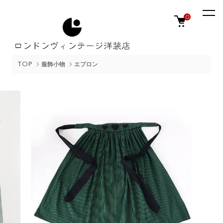
0
TOP
服飾小物
エプロン