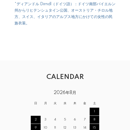
*ディアンドル Dirndl（ドイツ語）：ドイツ南部バイエルン
州からリヒテンシュタイン公国、オーストリア・チロル地
方、スイス、イタリアのアルプス地方にかけての女性の民
族衣装。
CALENDAR
2026年8月
日
月
火
水
木
金
土
1
2
3
4
5
6
7
8
9
10
11
12
13
14
15