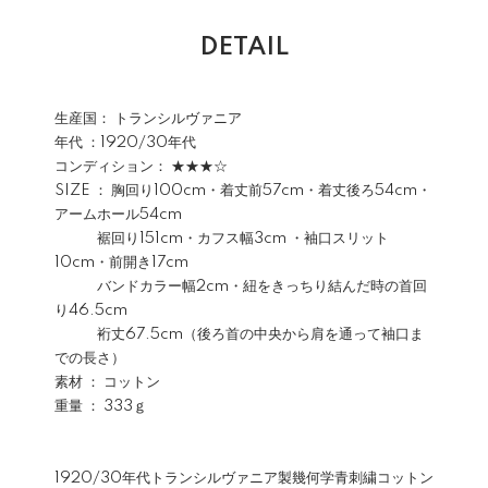
DETAIL
生産国： トランシルヴァニア
年代 ：1920/30年代
コンディション： ★★★☆
SIZE ： 胸回り100cm・着丈前57cm・着丈後ろ54cm・
アームホール54cm
裾回り151cm・カフス幅3cm ・袖口スリット
10cm・前開き17cm
バンドカラー幅2cm・紐をきっちり結んだ時の首回
り46.5cm
裄丈67.5cm（後ろ首の中央から肩を通って袖口ま
での長さ）
素材 ： コットン
重量 ： 333ｇ
1920/30年代トランシルヴァニア製幾何学青刺繍コットン