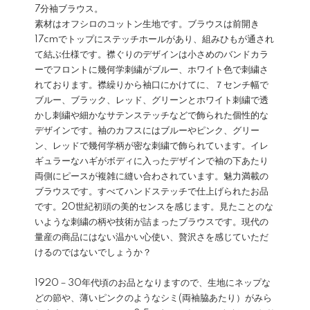
7分袖ブラウス。
素材はオフシロのコットン生地です。ブラウスは前開き
17cmでトップにステッチホールがあり、組みひもが通され
て結ぶ仕様です。襟ぐりのデザインは小さめのバンドカラ
ーでフロントに幾何学刺繍がブルー、ホワイト色で刺繍さ
れております。襟繰りから袖口にかけてに、７センチ幅で
ブルー、ブラック、レッド、グリーンとホワイト刺繍で透
かし刺繍や細かなサテンステッチなどで飾られた個性的な
デザインです。袖のカフスにはブルーやピンク、グリー
ン、レッドで幾何学柄が密な刺繍で飾られています。イレ
ギュラーなハギがボディに入ったデザインで袖の下あたり
両側にピースが複雑に縫い合わされています。魅力満載の
ブラウスです。すべてハンドステッチで仕上げられたお品
です。20世紀初頭の美的センスを感じます。見たことのな
いような刺繍の柄や技術が詰まったブラウスです。現代の
量産の商品にはない温かい心使い、贅沢さを感じていただ
けるのではないでしょうか？
1920－30年代頃のお品となりますので、生地にネップな
どの節や、薄いピンクのようなシミ(両袖脇あたり）がみら