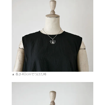
▲ 長さ40cmでつけた時