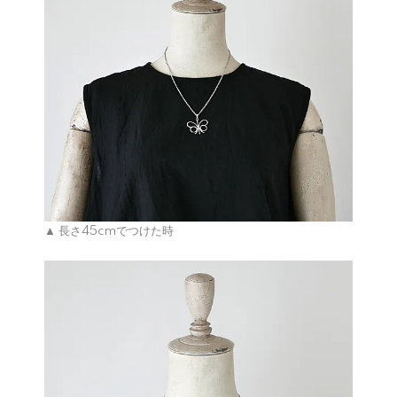
▲ 長さ45cmでつけた時