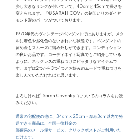
少し大きなリングが付いていて、40cmと45cmで長さを
変えられます。『©SARAH COV』の刻印いりのダイヤ
モンド形のパーツがついております。
1970年代のヴィンテージペンダントではありますが、メタ
ルに着色や劣化色のないきれいな状態です。ペンダントの
留め金もスムーズに留め外しができます。コンディション
の良いお品です。コーディネイト写真でもご紹介している
ように、ネックレスの重ねづけにピッタリなアイテムで
す。まずは2つから3つ4つとお好みのムードで重ねづけを
楽しんでいただければと思います。
よろしければ
“ Sarah Coventry ”についてのコラム
をお読
みください。
通常の宅配便の他に、34cm x 25cm・厚み3cm以内で発
送できる商品は、全国一律料金の
郵便局のメール便サービス、クリックポストがご利用いた
だけます。