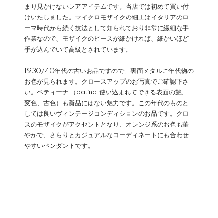
まり見かけないレアアイテムです。当店では初めて買い付
けいたしました。マイクロモザイクの細工はイタリアのロ
ーマ時代から続く技法として知られており非常に繊細な手
作業なので、モザイクのピースが細かければ、細かいほど
手が込んでいて高級とされています。
1930/40年代の古いお品ですので、裏面メタルに年代物の
お色が見られます。クロースアップのお写真でご確認下さ
い。ペティーナ （patina:使い込まれてできる表面の艶、
変色、古色）も新品にはない魅力です。この年代のものと
しては良いヴィンテージコンディションのお品です。クロ
スのモザイクがアクセントとなり、オレンジ系のお色も華
やかで、さらりとカジュアルなコーディネートにも合わせ
やすいペンダントです。