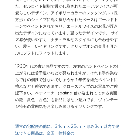
た、セルロイド樹脂で透かし彫されたエーデルワイスが可
愛らしいデザイン。アイボリーカラーのレクタングル（長
方形）のシェイプに丸く掘りぬかれたベースはゴールドト
ーンでペイントされており、エーデルワイスのお花が浮き
出たデザインになっています。凝ったデザインです。 サイ
ズ感が使いやすく、ナチュラルなスタイルにも合わせやす
い、愛らしいイヤリングです。クリップオンの金具も耳た
ぶにソフトにフィットします。
1930年代の古いお品ですので、左右のハンドペイントの仕
上がりには若干違いなどが見られますが、それも手作業な
らではの個性ではないでしょうか？年代を経たペイントに
擦れなども確認できます。クロースアップのお写真でご確
認下さい。ペティーナ （patina:使い込まれてできる表面
の艶、変色、古色）も新品にはない魅力です。ヴィンテー
ジ特有の雰囲気をお楽しみ頂けるイヤリングです。
通常の宅配便の他に、34cm x 25cm・厚み3cm以内で発
送できる商品は、全国一律料金の