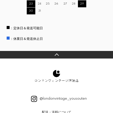
23
24
25
26
27
28
29
30
31
■
：定休日＆発送可能日
■
：休業日＆発送休止日
@londonvintage_yousouten
配送・送料について