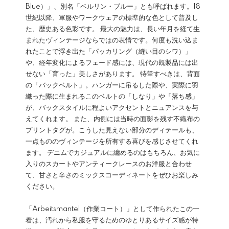
Blue）」、別名「ベルリン・ブルー」とも呼ばれます。18
世紀以降、軍服やワークウェアの標準的な色として普及し
た、歴史ある色彩です。 最大の魅力は、長い年月を経て生
まれたヴィンテージならではの表情です。何度も洗い込ま
れたことで浮き出た「パッカリング（縫い目のシワ）」
や、経年変化によるフェード感には、現代の既製品には出
せない「育った」美しさがあります。 特筆すべきは、背面
の「バックベルト」。ハンガーに吊るした際や、実際に羽
織った際に生まれるこのベルトの「しなり」や「落ち感」
が、バックスタイルに程よいアクセントとニュアンスを与
えてくれます。 また、内側には当時の面影を残す不織布の
プリントタグが。こうした見えない部分のディテールも、
一点もののヴィンテージを所有する喜びを感じさせてくれ
ます。 デニムでカジュアルに纏めるのはもちろん、お気に
入りのスカートやアンティークレースのお洋服と合わせ
て、甘さと辛さのミックスコーディネートをぜひお楽しみ
ください。
「Arbeitsmantel（作業コート）」として作られたこの一
着は、汚れから私服を守るためのゆとりあるサイズ感が特