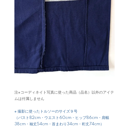
注※コーディネイト写真に使った商品（品名）以外のアイテ
ムは付属しません
※ 撮影に使ったトルソーのサイズ９号
（バスト82cm・ウエスト60cm・ヒップ86cm・肩幅
38cm・袖丈54cm・首まわり34cm・裄丈74cm）