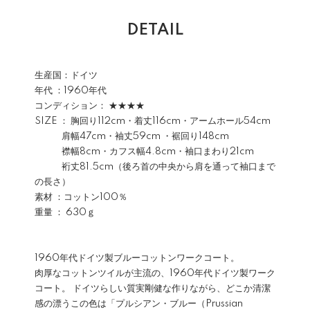
DETAIL
生産国：ドイツ
年代 ：1960年代
コンディション： ★★★★
SIZE ： 胸回り112cm・着丈116cm・アームホール54cm
肩幅47cm・袖丈59cm ・裾回り148cm
襟幅8cm・カフス幅4.8cm・袖口まわり21cm
裄丈81.5cm（後ろ首の中央から肩を通って袖口まで
の長さ）
素材 ：コットン100％
重量 ： 630ｇ
1960年代ドイツ製ブルーコットンワークコート。
肉厚なコットンツイルが主流の、1960年代ドイツ製ワーク
コート。 ドイツらしい質実剛健な作りながら、どこか清潔
感の漂うこの色は「プルシアン・ブルー（Prussian