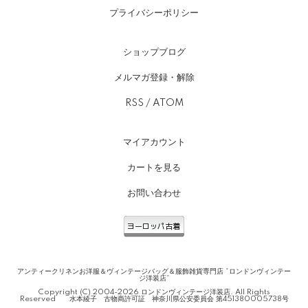
プライバシーポリシー
ショップブログ
メルマガ登録・解除
RSS
/
ATOM
マイアカウント
カートを見る
お問い合わせ
アンティークリネンお洋服＆ヴィンテージバッグ＆服飾雑貨専門店 *ロンドンヴィンテー
ジ洋装店*
Copyright (C) 2004-2026 ロンドンヴィンテージ洋装店. All Rights
Reserved 水本綾子 古物商許可証 神奈川県公安委員会 第451380005738号