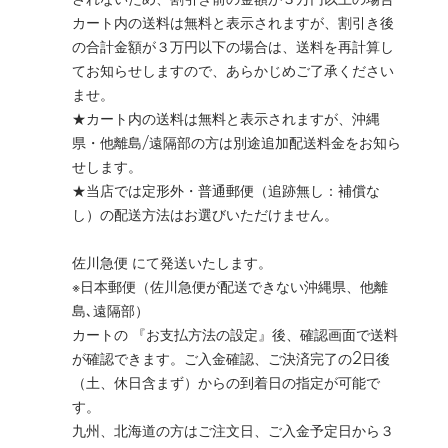
されないため、割引き前の金額が３万円以上の場合
カート内の送料は無料と表示されますが、割引き後
の合計金額が３万円以下の場合は、送料を再計算し
てお知らせしますので、あらかじめご了承ください
ませ。
★カート内の送料は無料と表示されますが、沖縄
県・他離島/遠隔部の方は別途追加配送料金をお知ら
せします。
★当店では定形外・普通郵便（追跡無し：補償な
し）の配送方法はお選びいただけません。
佐川急便 にて発送いたします。
※日本郵便（佐川急便が配送できない
沖縄県、他離
島､遠隔部）
カートの 『お支払方法の設定』後、確認画面で送料
が確認できます。ご入金確認、ご決済完了の2日後
（土、休日含まず）からの到着日の指定が可能で
す。
九州、北海道の方はご注文日、ご入金予定日から３