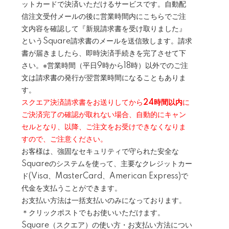
ットカードで決済いただけるサービスです。自動配
信注文受付メールの後に営業時間内にこちらでご注
文内容を確認して『新規請求書を受け取りました』
というSquare請求書のメールを送信致します。請求
書が届きましたら、即時決済手続きを完了させて下
さい。※営業時間（平日9時から18時）以外でのご注
文は請求書の発行が翌営業時間になることもありま
す。
スクエア決済請求書をお送りしてから
24時間以内
に
ご決済完了の確認が取れない場合、自動的にキャン
セルとなり、以降、ご注文をお受けできなくなりま
すので、ご注意ください。
お客様は、強固なセキュリティで守られた安全な
Squareのシステムを使って、主要なクレジットカー
ド(Visa、MasterCard、American Express)で
代金を支払うことができます。
お支払い方法は一括支払いのみになっております。
＊クリックポストでもお使いいただけます。
Square（スクエア）の使い方・お支払い方法につい