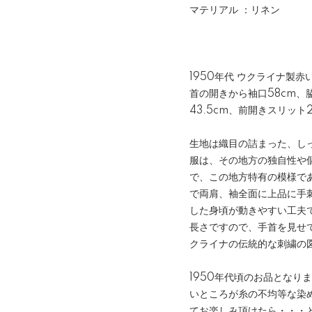
マテリアル ：リネン
1950年代 ウクライナ製
首の開きから袖口58cm、
43.5cm、前開きスリッ
生地は織目の詰まった、し
服は、その地方の独自性や
で、この地方特有の模様で
で両肩、袖全面に上品に手
した身頃が動きやすい工夫
長さですので、手首を見せ
クライナの伝統的な刺繍の
1950年代頃のお品とな
いところが糸の不均等な染
てお楽しみ頂けたら・・・