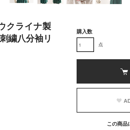
年代ウクライナ製
購入数
刺繍八分袖リ
点
AD
この商品