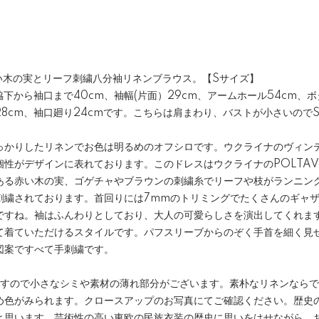
赤い木の実とリーフ刺繍八分袖リネンブラウス。【Sサイズ】
脇下から袖口まで40cm、袖幅(片面）29cm、アームホール54cm、
ト28cm、袖口廻り24cmです。こちらは肩まわり、バストが小さいので
っかりしたリネンでお色は明るめのオフシロです。ウクライナのヴィン
個性がデザインに表れております。このドレスはウクライナのPOLTA
ある赤い木の実、ゴゲチャやブラウンの刺繍糸でリーフや枝がランニン
刺繍されております。首回りには7mmのトリミングでたくさんのギャ
ですね。袖はふんわりとしており、大人の可愛らしさを演出してくれます
て着ていただけるスタイルです。パフスリーブからのぞく手首を細く見
図案ですべて手刺繍です。
りますので小さなシミや素材の薄れ部分がございます。素朴なリネンなら
め色がみられます。クロースアップのお写真にてご確認ください。歴史
と思います。芸術性の高い東欧の民族衣装の歴史に思いをはせながら、