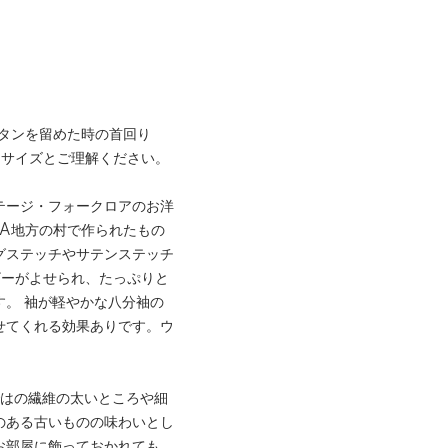
ボタンを留めた時の首回り
Sサイズとご理解ください。
テージ・フォークロアのお洋
VA地方の村で作られたもの
グステッチやサテンステッチ
ザーがよせられ、たっぷりと
。 袖が軽やかな八分袖の
せてくれる効果ありです。ウ
ではの繊維の太いところや細
のある古いものの味わいとし
お部屋に飾っておかれても、