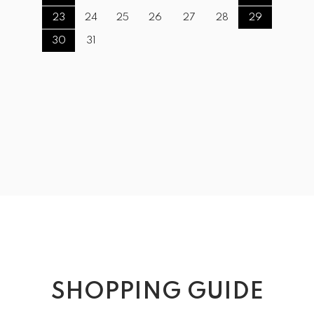
23
24
25
26
27
28
29
30
31
SHOPPING GUIDE