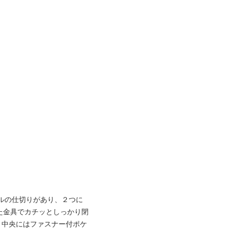
ールの仕切りがあり、２つに
た金具でカチッとしっかり閉
、中央にはファスナー付ポケ