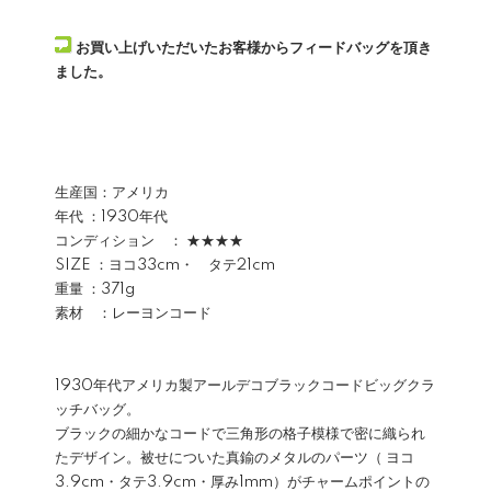
お買い上げいただいたお客様からフィードバッグを頂き
ました。
生産国：アメリカ
年代 ：1930年代
コンディション ： ★★★★
SIZE ：ヨコ33cm・ タテ21cm
重量 ：371g
素材 ：レーヨンコード
1930年代アメリカ製アールデコブラックコードビッグクラ
ッチバッグ。
ブラックの細かなコードで三角形の格子模様で密に織られ
たデザイン。被せについた真鍮のメタルのパーツ（ ヨコ
3.9cm・タテ3.9cm・厚み1mm）がチャームポイントの