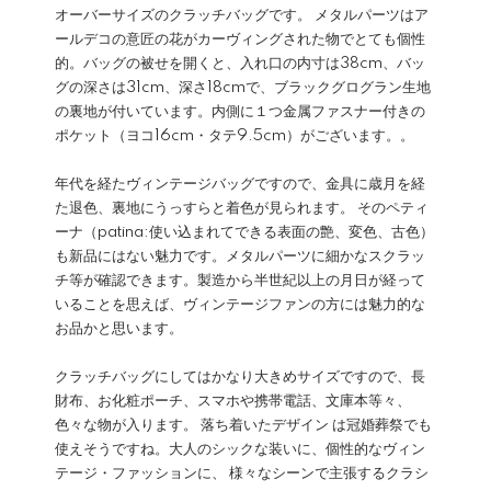
オーバーサイズのクラッチバッグです。 メタルパーツはア
ールデコの意匠の花がカーヴィングされた物でとても個性
的。バッグの被せを開くと、入れ口の内寸は38cm、バッ
グの深さは31cm、深さ18cmで、ブラックグログラン生地
の裏地が付いています。内側に１つ金属ファスナー付きの
ポケット（ヨコ16cm・タテ9.5cm）がございます。。
年代を経たヴィンテージバッグですので、金具に歳月を経
た退色、裏地にうっすらと着色が見られます。 そのペティ
ーナ（patina:使い込まれてできる表面の艶、変色、古色）
も新品にはない魅力です。メタルパーツに細かなスクラッ
チ等が確認できます。製造から半世紀以上の月日が経って
いることを思えば、ヴィンテージファンの方には魅力的な
お品かと思います。
クラッチバッグにしてはかなり大きめサイズですので、長
財布、お化粧ポーチ、スマホや携帯電話、文庫本等々、
色々な物が入ります。 落ち着いたデザイン は冠婚葬祭でも
使えそうですね。大人のシックな装いに、個性的なヴィン
テージ・ファッションに、 様々なシーンで主張するクラシ