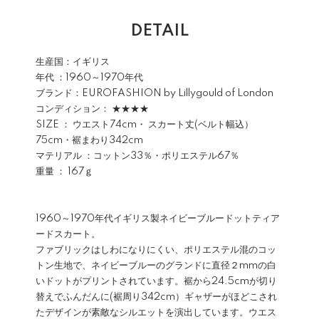
DETAIL
生産国：イギリス
年代 ：1960～1970年代
ブランド：EUROFASHION by Lillygould of London
コンディション： ★★★★
SIZE ： ウエスト74cm・ スカート丈(ベルト幅込）
75cm・裾まわり342cm
マテリアル ：コットン33％・ポリエステル67％
重量 ： 167ｇ
1960～1970年代イギリス製ネイビーブルードットティア
ードスカート。
ファブリックはしわになりにくい、ポリエステル混のコッ
トン生地で、ネイビーブルーのグランドに直径２mmの白
いドットがプリントされています。裾から24.5cmが切り
替えでふんだんに(裾周り342cm）ギャザーがほどこされ
たデザインが素敵なシルエットを演出しています。ウエス