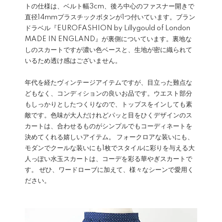
トの仕様は、ベルト幅3cm、後ろ中心のファスナー開きで
直径14mmプラスチックボタンが1つ付いています。ブラン
ドラベル『EUROFASHION by Lillygould of London
MADE IN ENGLAND』が裏側についています。裏地な
しのスカートですが濃い色ベースと、生地が密に織られて
いるため透け感はございません。
年代を経たヴィンテージアイテムですが、目立った難点な
どもなく、コンディションの良いお品です。ウエスト部分
もしっかりとしたつくりなので、トップスをインしても素
敵です。色味が大人だけれどパッと目をひくデザインのス
カートは、合わせるものがシンプルでもコーディネートを
決めてくれる嬉しいアイテム。 フォークロアな装いにも、
モダンでクールな装いにも1枚でスタイルに彩りを与える大
人っぽい水玉スカートは、コーデを彩る華やぎスカートで
す。 ぜひ、ワードローブに加えて、様々なシーンで愛用く
ださい。