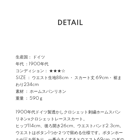
DETAIL
生産国： ドイツ
年代 ：1900年代
コンディション： ★★★☆
SIZE ： ウエスト生地88cm ・ スカート丈 69cm・ 裾ま
わり234cm
素材 ： ホームスパンリネン
重量 ： 590ｇ
1900年代ドイツ製透かしクロシェット刺繍ホームスパン
リネンxクロシェットレーススカート。
ヒップ114cm、後ろ開き26cm、ウエストバンド2.3cm。
ウエストはボタン1つか２つで留める仕様です。ボタンホー
ルが三カ所あり、一番小さくするとウエスト69cm､つぎの