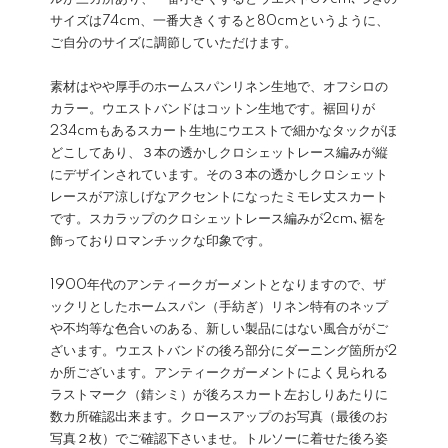
サイズは74cm、一番大きくすると80cmというように、
ご自分のサイズに調節していただけます。
素材はやや厚手のホームスパンリネン生地で、オフシロの
カラー。ウエストバンドはコットン生地です。裾回りが
234cmもあるスカート生地にウエストで細かなタックがほ
どこしてあり、３本の透かしクロシェットレース編みが縦
にデザインされています。その３本の透かしクロシェット
レースがア涼しげなアクセントになったミモレ丈スカート
です。スカラップのクロシェットレース編みが2cm､裾を
飾っておりロマンチックな印象です。
1900年代のアンティークガーメントとなりますので、ザ
ックリとしたホームスパン（手紡ぎ）リネン特有のネップ
や不均等な色合いのある、新しい製品にはない風合ががご
ざいます。ウエストバンドの後ろ部分にダーニング箇所が2
か所ございます。アンティークガーメントによく見られる
ラストマーク（錆シミ）が後ろスカート左おしりあたりに
数カ所確認出来ます。クロースアップのお写真（最後のお
写真２枚）でご確認下さいませ。トルソーに着せた後ろ姿