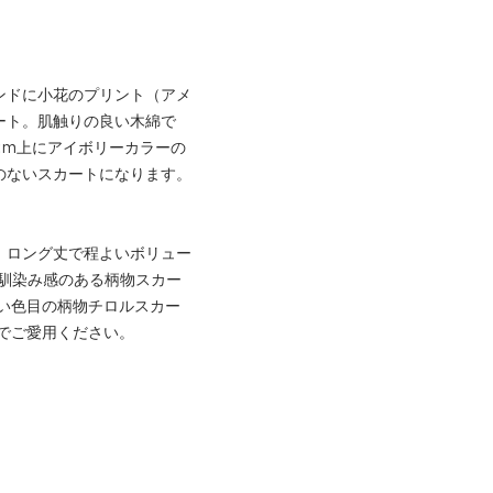
ンドに小花のプリント（アメ
ート。肌触りの良い木綿で
cm上にアイボリーカラーの
のないスカートになります。
。ロング丈で程よいボリュー
馴染み感のある柄物スカー
い色目の柄物チロルスカー
でご愛用ください。