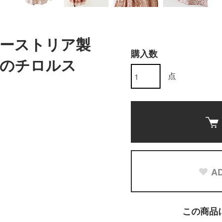
代オーストリア製
購入数
綿のチロルス
点
AD
この商品