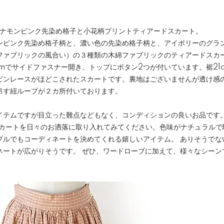
シナモンピンク先染め格子と小花柄プリントティアードスカート。
ンピンク先染め格子柄と、濃い色の先染め格子柄と、アイボリーのグラ
ファブリックの風合い）の３種類の木綿ファブリックのティアードスカ
mでサイドファスナー開き、トップにボタン2つが付いています。裾21
ビンレースがほどこされたスカートです。裏地はございませんが透け感
吊す紐ループが２カ所付いております。
イテムですが目立った難点などもなく、コンディションの良いお品です
スカートを日々のお洒落に取り入れてみてください。色味がナチュラルで
プルでもコーディネートを決めてくれる嬉しいアイテム。 ありそうでな
ネートが広がりそうです。 ぜひ、ワードローブに加えて、様々なシーン