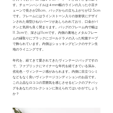
す。チェーンハンドルは４mm幅のラインの入った小豆チ
ェーンで長さが28cm、バッグからの立ち上がりが12.5cm
です。フレームにはラインストーン入りの放射状にデザイ
ンされた扇型ひねりパーツがあしらわれており、口金がパ
チンと気持ち良く閉まります。バッグのフレーム内寸幅は
11.3cmで、深さは11cmです。内側の裏地とメタルフレー
ムの縁取りにブラックにゴールドラメの入った蛇腹テープ
で飾られています。内側はショッキングピンクのサテン生
地のライニングです。
年代を、経てきて愛されてきたヴィンテージバッグですの
で、ファブリックにマイナーな年代を経てきている深み、
劣化色・ヴィンテージ感がみられます。内側に目立つシミ
などもなく良いヴィンテージコンディションのお品です。
この上品なロココの雰囲気を感じさせるピンクのプチバッ
グをあなたのコレクションに加えられてはいかがでしょう
か？