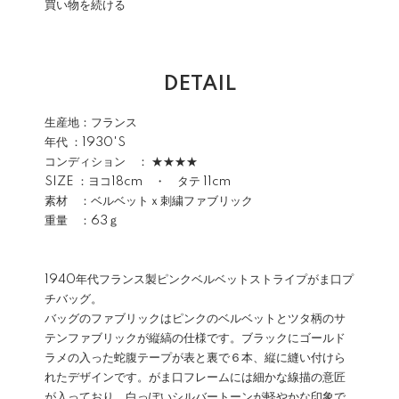
買い物を続ける
DETAIL
生産地：フランス
年代 ：1930'S
コンディション ： ★★★★
SIZE ：ヨコ18cm ・ タテ 11cm
素材 ：ベルベットｘ刺繍ファブリック
重量 ：63ｇ
1940年代フランス製ピンクベルベットストライプがま口プ
チバッグ。
バッグのファブリックはピンクのベルベットとツタ柄のサ
テンファブリックが縦縞の仕様です。ブラックにゴールド
ラメの入った蛇腹テープが表と裏で６本、縦に縫い付けら
れたデザインです。がま口フレームには細かな線描の意匠
が入っており、白っぽいシルバートーンが軽やかな印象で