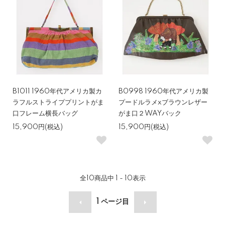
B1011 1960年代アメリカ製カ
B0998 1960年代アメリカ製
ラフルストライププリントがま
プードルラメxブラウンレザー
口フレーム横長バッグ
がま口２WAYバック
15,900円(税込)
15,900円(税込)
全
10
商品中
1 - 10
表示
1
ページ目