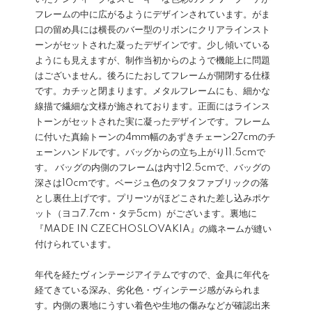
フレームの中に広がるようにデザインされています。がま
口の留め具には横長のバー型のリボンにクリアラインスト
ーンがセットされた凝ったデザインです。少し傾いている
ようにも見えますが、制作当初からのようで機能上に問題
はございません。後ろにたおしてフレームが開閉する仕様
です。カチッと閉まります。メタルフレームにも、細かな
線描で繊細な文様が施されております。正面にはラインス
トーンがセットされた実に凝ったデザインです。フレーム
に付いた真鍮トーンの4mm幅のあずきチェーン27cmのチ
ェーンハンドルです。バッグからの立ち上がり11.5cmで
す。 バッグの内側のフレームは内寸12.5cmで、バッグの
深さは10cmです。ベージュ色のタフタファブリックの落
とし裏仕上げです。プリーツがほどこされた差し込みポケ
ット（ヨコ7.7cm・タテ5cm）がございます。裏地に
『MADE IN CZECHOSLOVAKIA』の織ネームが縫い
付けられています。
年代を経たヴィンテージアイテムですので、金具に年代を
経てきている深み、劣化色・ヴィンテージ感がみられま
す。内側の裏地にうすい着色や生地の傷みなどが確認出来