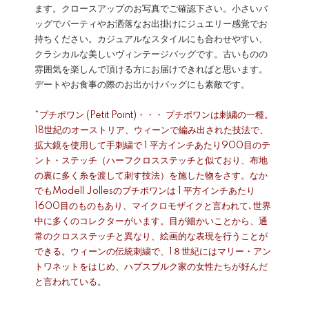
ます。クロースアップのお写真でご確認下さい。小さいバ
ッグでパーティやお洒落なお出掛けにジュエリー感覚でお
持ちください。カジュアルなスタイルにも合わせやすい、
クラシカルな美しいヴィンテージバッグです。古いものの
雰囲気を楽しんで頂ける方にお届けできればと思います。
デートやお食事の際のお出かけバッグにも素敵です。
*プチポワン (Petit Point)・・・ プチポワンは刺繍の一種。
18世紀のオーストリア、ウィーンで編み出された技法で、
拡大鏡を使用して手刺繍で 1 平方インチあたり900目のテ
ント・ステッチ（ハーフクロスステッチと似ており、布地
の裏に多く糸を渡して刺す技法）を施した物をさす。なか
でもModell Jollesのプチポワンは 1 平方インチあたり
1600目のものもあり、マイクロモザイクと言われて､世界
中に多くのコレクターがいます。目が細かいことから、通
常のクロスステッチと異なり、絵画的な表現を行うことが
できる。ウィーンの伝統刺繍で、1８世紀にはマリー・アン
トワネットをはじめ、ハプスブルク家の女性たちが好んだ
と言われている。