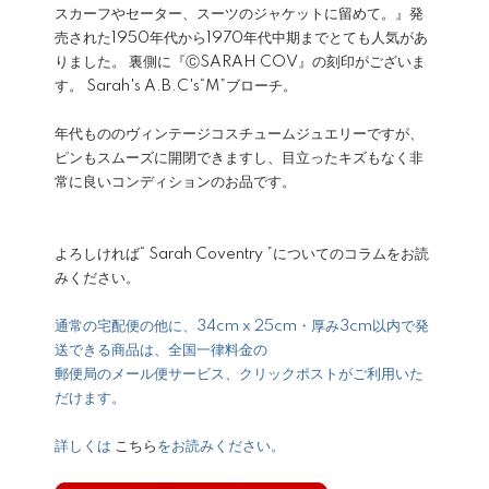
スカーフやセーター、スーツのジャケットに留めて。』発
売された1950年代から1970年代中期までとても人気があ
りました。 裏側に『ⒸSARAH COV』の刻印がございま
す。 Sarah's A.B.C's“M”ブローチ。
年代もののヴィンテージコスチュームジュエリーですが、
ピンもスムーズに開閉できますし、目立ったキズもなく非
常に良いコンディションのお品です。
よろしければ
“ Sarah Coventry ”についてのコラム
をお読
みください。
通常の宅配便の他に、34cm x 25cm・厚み3cm以内で発
送できる商品は、全国一律料金の
郵便局のメール便サービス、クリックポストがご利用いた
だけます。
詳しくは
こちら
をお読みください。