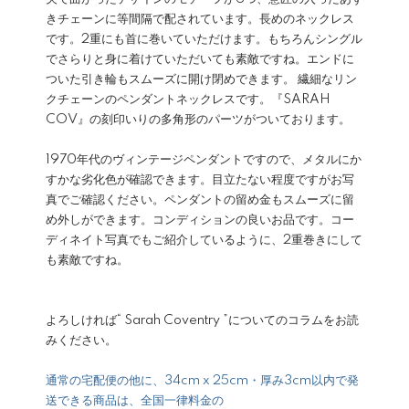
きチェーンに等間隔で配されています。長めのネックレス
です。2重にも首に巻いていただけます。もちろんシングル
でさらりと身に着けていただいても素敵ですね。エンドに
ついた引き輪もスムーズに開け閉めできます。 繊細なリン
クチェーンのペンダントネックレスです。『SARAH
COV』の刻印いりの多角形のパーツがついております。
1970年代のヴィンテージペンダントですので、メタルにか
すかな劣化色が確認できます。目立たない程度ですがお写
真でご確認ください。ペンダントの留め金もスムーズに留
め外しができます。コンディションの良いお品です。コー
ディネイト写真でもご紹介しているように、2重巻きにして
も素敵ですね。
よろしければ
“ Sarah Coventry ”についてのコラム
をお読
みください。
通常の宅配便の他に、34cm x 25cm・厚み3cm以内で発
送できる商品は、全国一律料金の