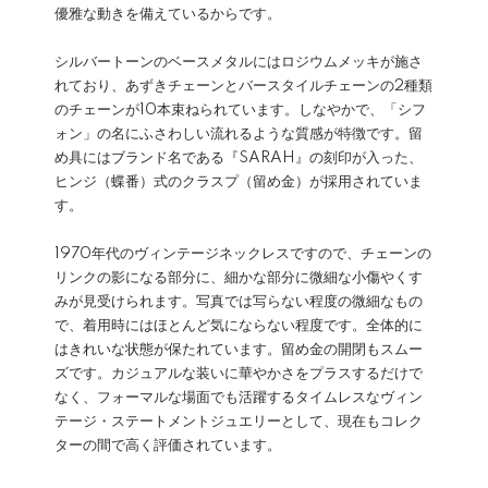
優雅な動きを備えているからです。
シルバートーンのベースメタルにはロジウムメッキが施さ
れており、あずきチェーンとバースタイルチェーンの2種類
のチェーンが10本束ねられています。しなやかで、「シフ
ォン」の名にふさわしい流れるような質感が特徴です。留
め具にはブランド名である『SARAH』の刻印が入った、
ヒンジ（蝶番）式のクラスプ（留め金）が採用されていま
す。
1970年代のヴィンテージネックレスですので、チェーンの
リンクの影になる部分に、細かな部分に微細な小傷やくす
みが見受けられます。写真では写らない程度の微細なもの
で、着用時にはほとんど気にならない程度です。全体的に
はきれいな状態が保たれています。留め金の開閉もスムー
ズです。カジュアルな装いに華やかさをプラスするだけで
なく、フォーマルな場面でも活躍するタイムレスなヴィン
テージ・ステートメントジュエリーとして、現在もコレク
ターの間で高く評価されています。