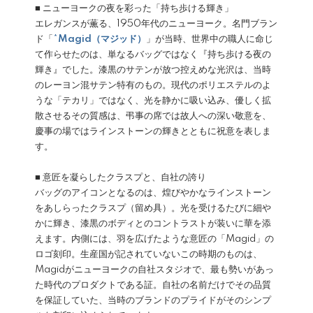
■ ニューヨークの夜を彩った「持ち歩ける輝き」
エレガンスが薫る、1950年代のニューヨーク。名門ブラン
ド「
*
Magid（マジッド）
」が当時、世界中の職人に命じ
て作らせたのは、単なるバッグではなく『持ち歩ける夜の
輝き』でした。漆黒のサテンが放つ控えめな光沢は、当時
のレーヨン混サテン特有のもの。現代のポリエステルのよ
うな「テカリ」ではなく、光を静かに吸い込み、優しく拡
散させるその質感は、弔事の席では故人への深い敬意を、
慶事の場ではラインストーンの輝きとともに祝意を表しま
す。
■ 意匠を凝らしたクラスプと、自社の誇り
バッグのアイコンとなるのは、煌びやかなラインストーン
をあしらったクラスプ（留め具）。光を受けるたびに細や
かに輝き、漆黒のボディとのコントラストが装いに華を添
えます。内側には、羽を広げたような意匠の「Magid」の
ロゴ刻印。生産国が記されていないこの時期のものは、
Magidがニューヨークの自社スタジオで、最も勢いがあっ
た時代のプロダクトである証。自社の名前だけでその品質
を保証していた、当時のブランドのプライドがそのシンプ