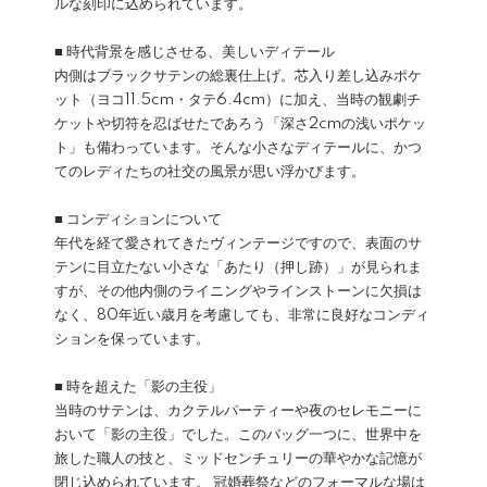
ルな刻印に込められています。
■ 時代背景を感じさせる、美しいディテール
内側はブラックサテンの総裏仕上げ。芯入り差し込みポケ
ット（ヨコ11.5cm・タテ6.4cm）に加え、当時の観劇チ
ケットや切符を忍ばせたであろう「深さ2cmの浅いポケッ
ト」も備わっています。そんな小さなディテールに、かつ
てのレディたちの社交の風景が思い浮かびます。
■ コンディションについて
年代を経て愛されてきたヴィンテージですので、表面のサ
テンに目立たない小さな「あたり（押し跡）」が見られま
すが、その他内側のライニングやラインストーンに欠損は
なく、80年近い歳月を考慮しても、非常に良好なコンディ
ションを保っています。
■ 時を超えた「影の主役」
当時のサテンは、カクテルパーティーや夜のセレモニーに
おいて「影の主役」でした。このバッグ一つに、世界中を
旅した職人の技と、ミッドセンチュリーの華やかな記憶が
閉じ込められています。 冠婚葬祭などのフォーマルな場は