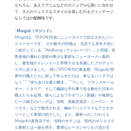
もちろん、あえてデニムなどのカジュアルな装いに合わせ
て、大人のリュクスなスタイルを楽しむのもヴィンテージ
ならではの醍醐味です。
*
Magid（マジッド）
Magidは、1940年代頃にニューヨークで設立されたバッ
グメーカーです。 その最大の特徴は、当店でも長年大切に
ご紹介している「Walborg（ウォルバーグ）」と同様、世
界各地の優れた技術や希少な素材をニューヨークへ集約
し、最先端のトレンドへと昇華させる卓越したプロデュー
ス力にありました。 特に1950年代の黄金期、Magidが世
界中の職人たちに命じて作らせたのは、単なるバッグでは
なく**『持ち歩ける夜の輝き』**でした。フランスやベル
ギー、イタリア、そして繊細な手仕事で名を馳せた日本の
職人たちを起用。彼らによるプチポワン（刺繍）や複雑な
ビーズ細工のバッグは、当時、高級百貨店「ニーマン・マ
ーカス」などで販売される、極めてハイクラスなアクセサ
リーとして羨望の的でした。また、素材へのこだわりも
Magidの真骨頂です。当時のサテンは、現代のポリエステ
ル素材とは一線を画す、重厚なレーヨンやシルク混が主