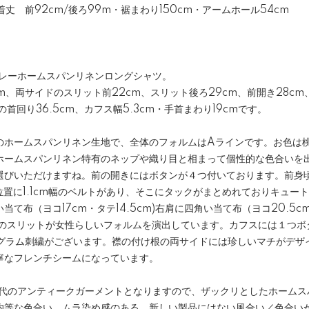
・着丈 前92cm/後ろ99m・裾まわり150cm・アームホール54cm
製グレーホームスパンリネンロングシャツ。
5cm、両サイドのスリット前22cm、スリット後ろ29cm、前開き28cm
の首回り36.5cm、カフス幅5.3cm・手首まわり19cmです。
のホームスパンリネン生地で、全体のフォルムはAラインです。お色は
ホームスパンリネン特有のネップや織り目と相まって個性的な色合いを
選びいただけますね。前の開きにはボタンが４つ付いております。前身
位置に1.1cm幅のベルトがあり、そこにタックがまとめれておりキュー
て布（ヨコ17cm・タテ14.5cm)右肩に四角い当て布（ヨコ20.5cm
ドのスリットが女性らしいフォルムを演出しています。カフスには１つボ
ノグラム刺繍がございます。襟の付け根の両サイドには珍しいマチがデザ
寧なフレンチシームになっています。
20年代のアンティークガーメントとなりますので、ザックリとしたホーム
均等な色合い、ムラ染め感のある、新しい製品にはない風合い／色合い