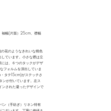
、袖幅(片面）25cm、襟幅
桃の花のようなきれいな桃色
出しています。小さな襟は立
頃には、６つのタックがデザ
トなフォルムを演出していま
・タテ15cm)がステッチさ
タンが付いています。左ス
インされた凝ったデザインで
スパン（手紡ぎ）リネン特有
がございます。丁寧に修繕さ