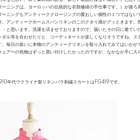
ng:ダーニングは、ヨーロッパの伝統的な衣類修繕の手仕事です。）が後
ダーニングもアンティーククロージングの愛おしい個性の１つではない
せ。アンティークホームスパンリネンのこのクタり感がグッときます。
・・と思います。洗濯を済ませておりますので、届いたその日に着てい
ンダル等を合わせたりと、コーディネートが楽しくなりそうですね。ス
す。毎日の装いに本物のアンティークリネンを取り入れてみてはいかがで
ウェアーの色物はずっと買い付けしたかったのですが、なかなか手に入
910年代ウクライナ製リネンバラ刺繍スカートは
FG419
です。