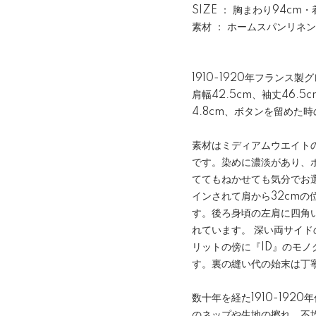
SIZE ： 胸まわり94cm
素材 ： ホームスパンリネン
1910-1920年フランス
肩幅42.5cm、袖丈46.
4.8cm、ボタンを留めた時
素材はミディアムウエイト
です。染めに濃淡があり、
ててもねかせても気分でお
インされて肩から32cmの
す。後ろ身頃の左肩に四角い当
れています。 深い両サイ
リットの傍に『ID』のモ
す。裏の縫い代の始末は丁
数十年を経た1910-19
のネップや生地の擦れ、不